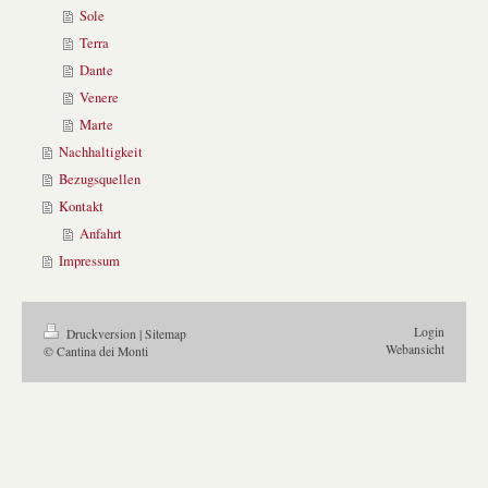
Sole
Terra
Dante
Venere
Marte
Nachhaltigkeit
Bezugsquellen
Kontakt
Anfahrt
Impressum
Login
Druckversion
|
Sitemap
Webansicht
© Cantina dei Monti