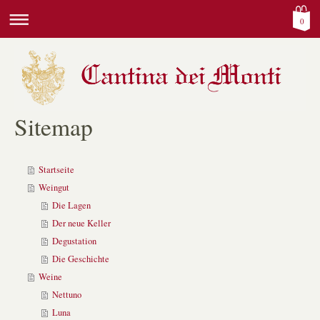
0
Sitemap
Startseite
Weingut
Die Lagen
Der neue Keller
Degustation
Die Geschichte
Weine
Nettuno
Luna